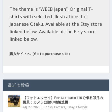
The theme is “WEEB Japan”. Original T-
shirts with selected illustrations for
Japanese Otaku. Available at the Etsy store
linked below. Available at the Etsy store
linked below.
購入サイトへ（Go to purchase site）
最近の投稿
【フォトエッセイ】Pentax auto110で撮る卯月の
風景：カメラは贈り物製造機
4月 27, 2025
|
Books
,
Camera
,
Essay
,
Lifestyle