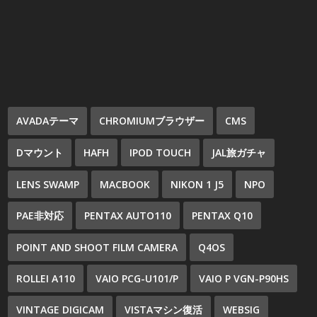
AVADAテーマ
CHROMIUMブラウザー
CMS
Dマウント
HAFH
IPOD TOUCH
JAL旅ガチャ
LENS SWAMP
MACBOOK
NIKON 1 J5
NPO
PAE非対応
PENTAX AUTO110
PENTAX Q10
POINT AND SHOOT FILM CAMERA
Q4OS
ROLLEI A110
VAIO PCG-U101/P
VAIO P VGN-P90HS
VINTAGE DIGICAM
VISTAマシン復活
WEBSIG