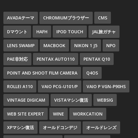
AVADAテーマ
CHROMIUMブラウザー
CMS
Dマウント
HAFH
IPOD TOUCH
JAL旅ガチャ
LENS SWAMP
MACBOOK
NIKON 1 J5
NPO
PAE非対応
PENTAX AUTO110
PENTAX Q10
POINT AND SHOOT FILM CAMERA
Q4OS
ROLLEI A110
VAIO PCG-U101/P
VAIO P VGN-P90HS
VINTAGE DIGICAM
VISTAマシン復活
WEBSIG
WEB SITE EXPERT
WINE
WORKCATION
XPマシン復活
オールドコンデジ
オールドレンズ