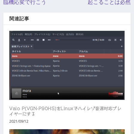
臨機応変で行こう
起こることは必然
関連記事
Vaio P(VGN-P90HS)をLinuxでハイレゾ音源対応プレ
イヤーにする
2021/09/12