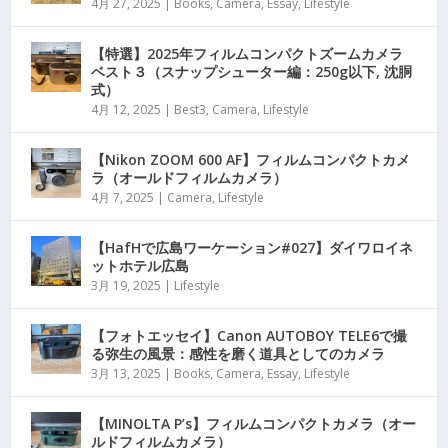
4月 27, 2025
|
Books
,
Camera
,
Essay
,
Lifestyle
【特選】2025年フィルムコンパクトズームカメラ
ベスト３（スナップシューター編：250g以下, 沈胴
式）
4月 12, 2025
|
Best3
,
Camera
,
Lifestyle
【Nikon ZOOM 600 AF】フィルムコンパクトカメ
ラ（オールドフィルムカメラ）
4月 7, 2025
|
Camera
,
Lifestyle
【HafHで広島ワーケーション#027】ダイワロイネ
ットホテル広島
3月 19, 2025
|
Lifestyle
【フォトエッセイ】Canon AUTOBOY TELE6で撮
る弥生の風景：感性を磨く道具としてのカメラ
3月 13, 2025
|
Books
,
Camera
,
Essay
,
Lifestyle
【MINOLTA P’s】フィルムコンパクトカメラ（オー
ルドフィルムカメラ）