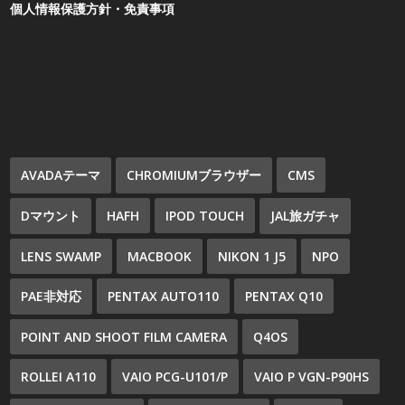
個人情報保護方針・免責事項
AVADAテーマ
CHROMIUMブラウザー
CMS
Dマウント
HAFH
IPOD TOUCH
JAL旅ガチャ
LENS SWAMP
MACBOOK
NIKON 1 J5
NPO
PAE非対応
PENTAX AUTO110
PENTAX Q10
POINT AND SHOOT FILM CAMERA
Q4OS
ROLLEI A110
VAIO PCG-U101/P
VAIO P VGN-P90HS