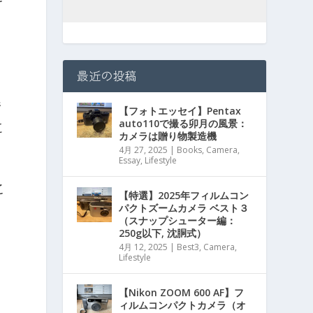
最近の投稿
で
【フォトエッセイ】Pentax
auto110で撮る卯月の風景：
に
カメラは贈り物製造機
4月 27, 2025
|
Books
,
Camera
,
Essay
,
Lifestyle
こ
【特選】2025年フィルムコン
パクトズームカメラ ベスト３
、
（スナップシューター編：
250g以下, 沈胴式）
4月 12, 2025
|
Best3
,
Camera
,
Lifestyle
【Nikon ZOOM 600 AF】フ
ィルムコンパクトカメラ（オ