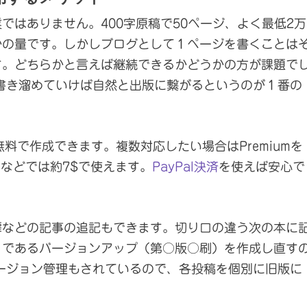
ではありません。400字原稿で50ページ、よく最低2万
かの量です。しかしブログとして１ページを書くことは
す。どちらかと言えば継続できるかどうかの方が課題で
コツ書き溜めていけば自然と出版に繋がるというのが１番の
なら無料で作成できます。複数対応したい場合はPremiumを
ンなどでは約7$で使えます。
PayPal決済
を使えば安心で
扉などの記事の追記もできます。切り口の違う次の本に
トであるバージョンアップ（第○版○刷）を作成し直す
はバージョン管理もされているので、各投稿を個別に旧版に