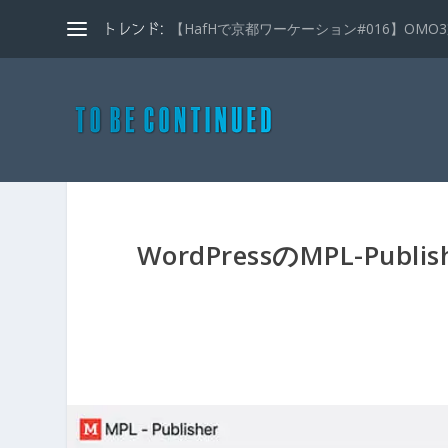
【HafHで京都ワーケーション#016】OMO3京
トレンド:
WordPressのMPL-P