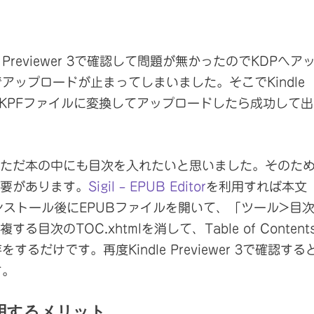
e Previewer 3で確認して問題が無かったのでKDPへア
でアップロードが止まってしまいました。そこで
Kindle
機能でKPFファイルに変換してアップロードしたら成功して出
。ただ本の中にも目次を入れたいと思いました。そのた
必要があります。
Sigil – EPUB Editor
を利用すれば本文
インストール後にEPUBファイルを開いて、「ツール>目
次のTOC.xhtmlを消して、Table of Content
だけです。再度Kindle Previewer 3で確認する
す。
利用するメリット