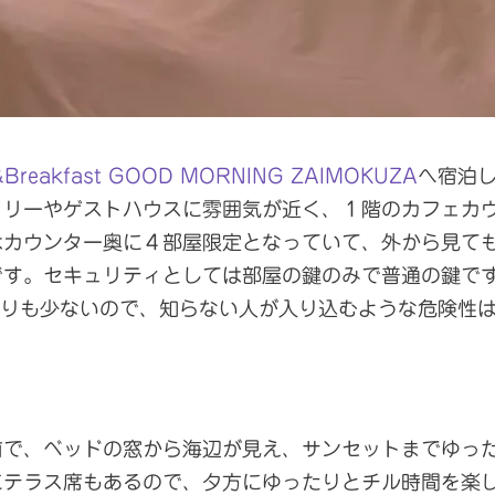
reakfast GOOD MORNING ZAIMOKUZA
へ宿泊
トリーやゲストハウスに雰囲気が近く、１階のカフェカ
はカウンター奥に４部屋限定となっていて、外から見て
です。セキュリティとしては部屋の鍵のみで普通の鍵で
通りも少ないので、知らない人が入り込むような危険性
前で、ベッドの窓から海辺が見え、サンセットまでゆっ
にテラス席もあるので、夕方にゆったりとチル時間を楽