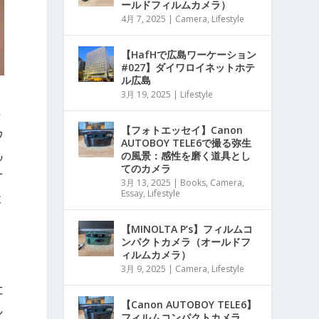
ールドフィルムカメラ）
4月 7, 2025
|
Camera
,
Lifestyle
【HafHで広島ワーケーション
#027】ダイワロイネットホテ
ル広島
3月 19, 2025
|
Lifestyle
し
【フォトエッセイ】Canon
ウ
AUTOBOY TELE6で撮る弥生
の風景：感性を磨く道具とし
も
てのカメラ
す
3月 13, 2025
|
Books
,
Camera
,
Essay
,
Lifestyle
は
【MINOLTA P’s】フィルムコ
ンパクトカメラ（オールドフ
ィルムカメラ）
3月 9, 2025
|
Camera
,
Lifestyle
た
【Canon AUTOBOY TELE6】
し
フィルムコンパクトカメラ