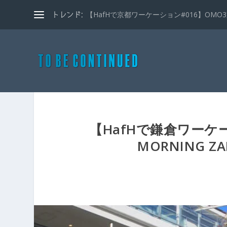
【HafHで京都ワーケーション#016】OMO3京
トレンド:
【HafHで鎌倉ワーケー
MORNING 