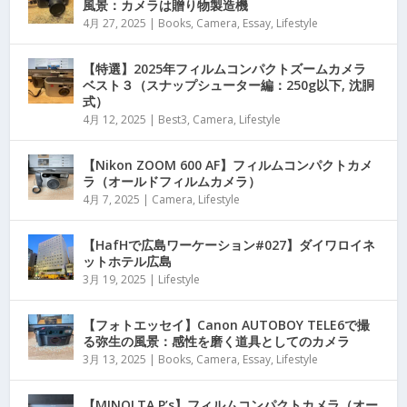
風景：カメラは贈り物製造機
4月 27, 2025
|
Books
,
Camera
,
Essay
,
Lifestyle
【特選】2025年フィルムコンパクトズームカメラ
ベスト３（スナップシューター編：250g以下, 沈胴
式）
4月 12, 2025
|
Best3
,
Camera
,
Lifestyle
【Nikon ZOOM 600 AF】フィルムコンパクトカメ
ラ（オールドフィルムカメラ）
4月 7, 2025
|
Camera
,
Lifestyle
【HafHで広島ワーケーション#027】ダイワロイネ
ットホテル広島
3月 19, 2025
|
Lifestyle
【フォトエッセイ】Canon AUTOBOY TELE6で撮
る弥生の風景：感性を磨く道具としてのカメラ
3月 13, 2025
|
Books
,
Camera
,
Essay
,
Lifestyle
【MINOLTA P’s】フィルムコンパクトカメラ（オー