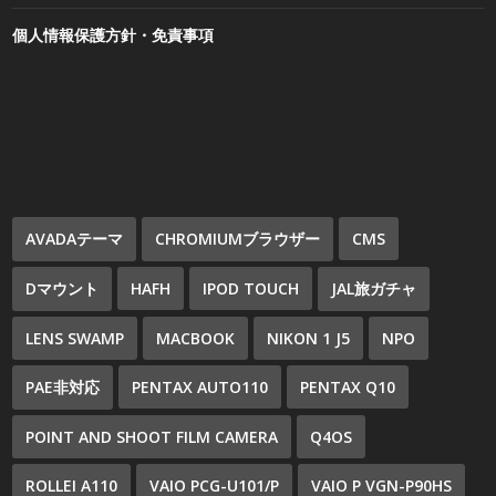
個人情報保護方針・免責事項
AVADAテーマ
CHROMIUMブラウザー
CMS
Dマウント
HAFH
IPOD TOUCH
JAL旅ガチャ
LENS SWAMP
MACBOOK
NIKON 1 J5
NPO
PAE非対応
PENTAX AUTO110
PENTAX Q10
POINT AND SHOOT FILM CAMERA
Q4OS
ROLLEI A110
VAIO PCG-U101/P
VAIO P VGN-P90HS