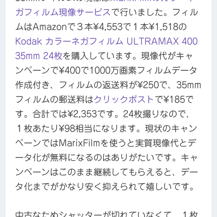
ガフィルム現像サービス
で行いました。フィル
ムはAmazonで３本¥4,553で１本¥1,518の
Kodak カラーネガフィルム ULTRAMAX 400
35mm 24枚
を購入しています。現像代がキャ
ンペーンで¥400で1000万画素フィルムデータ
作成付き、フィルムの返送料が¥250で、35mm
フィルムの郵送料は
クリックポスト
で¥185で
す。合計では¥2,353です。24枚撮りなので、
１枚あたり¥98相当になります。現状のキャン
ペーンではMarixFilmを使うと実質現像代とデ
ータ化が無料になるのはありがたいです。キャ
ンペーンはこのまま継続してもらえると、デー
タ化までがかなり安く抑えられて嬉しいです。
中古なためシャッターが切れていなくて、１枚