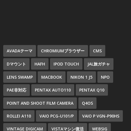
AVADAテーマ
CHROMIUMブラウザー
CMS
Dマウント
HAFH
IPOD TOUCH
JAL旅ガチャ
LENS SWAMP
MACBOOK
NIKON 1 J5
NPO
PAE非対応
PENTAX AUTO110
PENTAX Q10
POINT AND SHOOT FILM CAMERA
Q4OS
ROLLEI A110
VAIO PCG-U101/P
VAIO P VGN-P90HS
VINTAGE DIGICAM
VISTAマシン復活
WEBSIG