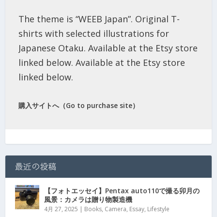
The theme is “WEEB Japan”. Original T-
shirts with selected illustrations for
Japanese Otaku. Available at the Etsy store
linked below. Available at the Etsy store
linked below.
購入サイトへ（Go to purchase site）
最近の投稿
【フォトエッセイ】Pentax auto110で撮る卯月の
風景：カメラは贈り物製造機
4月 27, 2025
|
Books
,
Camera
,
Essay
,
Lifestyle